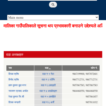
ालिका गाउँपालिकाले सूचना थप प्रभावकारी बनाउने उद्देश्यले अडियो
वडा अध्यक्षहरु
नाम
वडा
फोन नं.
दिपक श्रीष
वडा न १ नेटा
9867199900, 9857072601
विनोद श्रीष
वडा न २ दर्लिंग
9867712731, 9867712731
ज्ञान कुमार बुढा मगर
वडा न ३ हवाङ्दी
9857067583, 9857067583
नारायण प्रसाद अर्याल
वडा न‍ ४ अर्खावाङ्ग
9864468550, 9864468550
रेखा कुमार जि.सी
वडा न ५ छापहिले
9857061857
दिपक भण्डारी
वडा न ६ अर्जै
9857011032