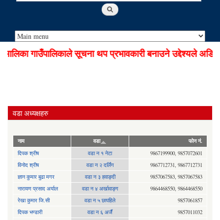
ालिका गाउँपालिकाले सूचना थप प्रभावकारी बनाउने उद्देश्यले अडियो
वडा अध्यक्षहरु
नाम
वडा
फोन नं.
दिपक श्रीष
वडा न १ नेटा
9867199900, 9857072601
विनोद श्रीष
वडा न २ दर्लिंग
9867712731, 9867712731
ज्ञान कुमार बुढा मगर
वडा न ३ हवाङ्दी
9857067583, 9857067583
नारायण प्रसाद अर्याल
वडा न‍ ४ अर्खावाङ्ग
9864468550, 9864468550
रेखा कुमार जि.सी
वडा न ५ छापहिले
9857061857
दिपक भण्डारी
वडा न ६ अर्जै
9857011032