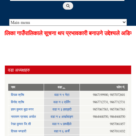
िका गाउँपालिकाले सूचना थप प्रभावकारी बनाउने उद्देश्यले अडियो न
वडा अध्यक्षहरु
नाम
वडा
फोन नं.
दिपक श्रीष
वडा न १ नेटा
9867199900, 9857072601
विनोद श्रीष
वडा न २ दर्लिंग
9867712731, 9867712731
ज्ञान कुमार बुढा मगर
वडा न ३ हवाङ्दी
9857067583, 9857067583
नारायण प्रसाद अर्याल
वडा न‍ ४ अर्खावाङ्ग
9864468550, 9864468550
रेखा कुमार जि.सी
वडा न ५ छापहिले
9857061857
दिपक भण्डारी
वडा न ६ अर्जै
9857011032