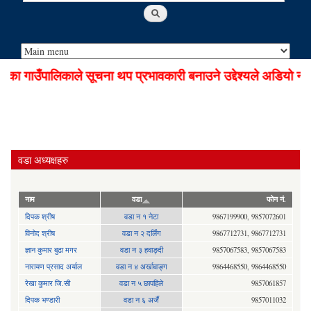
 गाउँपालिकाले सूचना थप प्रभावकारी बनाउने उद्देश्यले अडियो नोटि
वडा अध्यक्षहरु
नाम
वडा
फोन नं.
दिपक श्रीष
वडा न १ नेटा
9867199900, 9857072601
विनोद श्रीष
वडा न २ दर्लिंग
9867712731, 9867712731
ज्ञान कुमार बुढा मगर
वडा न ३ हवाङ्दी
9857067583, 9857067583
नारायण प्रसाद अर्याल
वडा न‍ ४ अर्खावाङ्ग
9864468550, 9864468550
रेखा कुमार जि.सी
वडा न ५ छापहिले
9857061857
दिपक भण्डारी
वडा न ६ अर्जै
9857011032