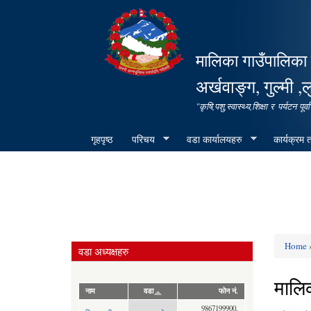
मालिका गाउँपालिका 
अर्खवाङ्ग, गुल्मी ,ल
"कृषि,पशु,स्वास्थ्य,शिक्षा र पर्यटन 
गृहपृष्ठ
परिचय
वडा कार्यालयहरु
कार्यक्रम
Home
»
वडा अध्यक्षहरु
You ar
मालि
नाम
वडा
फोन नं.
9867199900,