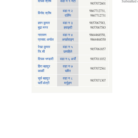
दिपक श्रीष
वडा न १ नेटा
Submitted 
9857072601
वडा न २
9867712731,
विनोद श्रीष
दर्लिंग
9867712731
ज्ञान कुमार
वडा न ३
9857067583,
बुढा मगर
हवाङ्दी
9857067583
नारायण
वडा न‍ ४
9864468550,
प्रसाद अर्याल
अर्खावाङ्ग
9864468550
रेखा कुमार
वडा न ५
9857061857
जि.सी
छापहिले
दिपक भण्डारी
वडा न ६ अर्जै
9857011032
हिरा बहादुर
वडा न ७
9857072561
कार्की
घमिर
सुर्य बहादुर
वडा न ८
9857071307
घर्ती क्षेत्री
मर्भुङ्ग