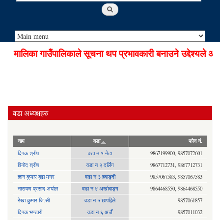
मालिका गाउँपालिकाले सूचना थप प्रभावकारी बनाउने उद्देश्यले अडि
वडा अध्यक्षहरु
नाम
वडा
फोन नं.
दिपक श्रीष
वडा न १ नेटा
9867199900, 9857072601
विनोद श्रीष
वडा न २ दर्लिंग
9867712731, 9867712731
ज्ञान कुमार बुढा मगर
वडा न ३ हवाङ्दी
9857067583, 9857067583
नारायण प्रसाद अर्याल
वडा न‍ ४ अर्खावाङ्ग
9864468550, 9864468550
रेखा कुमार जि.सी
वडा न ५ छापहिले
9857061857
दिपक भण्डारी
वडा न ६ अर्जै
9857011032