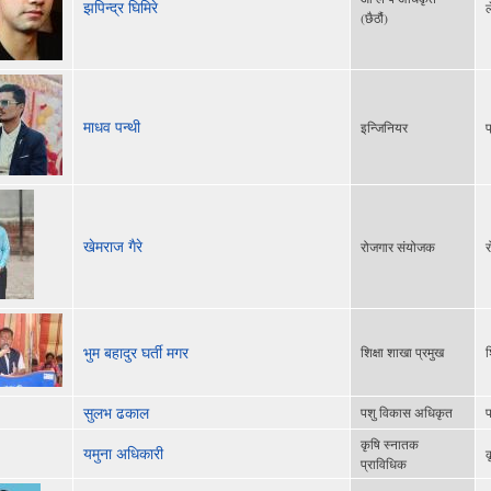
झपिन्द्र घिमिरे
ल
(छैठौं)
माधव पन्थी
इन्जिनियर
प
खेमराज गैरे
रोजगार संयोजक
र
भुम बहादुर घर्ती मगर
शिक्षा शाखा प्रमुख
श
सुलभ ढकाल
पशु विकास अधिकृत
प
कृषि स्नातक
यमुना अधिकारी
क
प्राविधिक