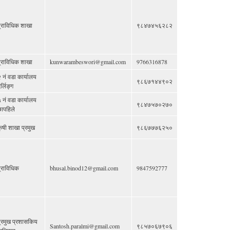
्राविधिक शाखा
९८४७४५६२८२
्राविधिक शाखा
kunwarambeswori@gmail.com
9766316878
 नं वडा कार्यालय
९८६७१४४९०२
र्लिङ्ग
 नं वडा कार्यालय
९८४७५७०२७०
ापहिले
ृषी शाखा प्रमुख
९८६७७७६२५०
्राविधिक
bhusal.binod12@gmail.com
9847592777
्रमुख प्रशासकिय
Santosh.paralmi@gmail.com
९८५७०६७९०६