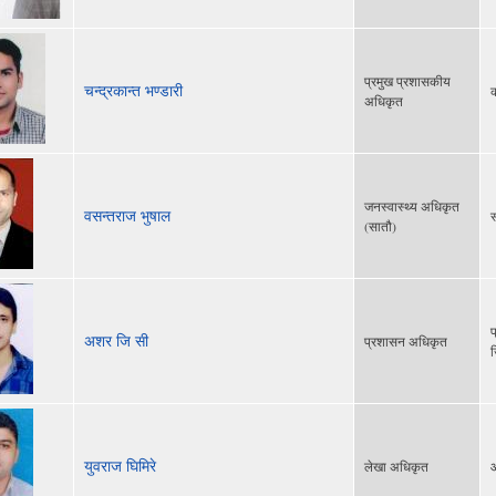
प्रमुख प्रशासकीय
चन्द्रकान्त भण्डारी
क
अधिकृत
जनस्वास्थ्य अधिकृत
वसन्तराज भुषाल
स
(सातौ)
प
अशर जि सी
प्रशासन अधिकृत
ज
युवराज घिमिरे
लेखा अधिकृत
आ