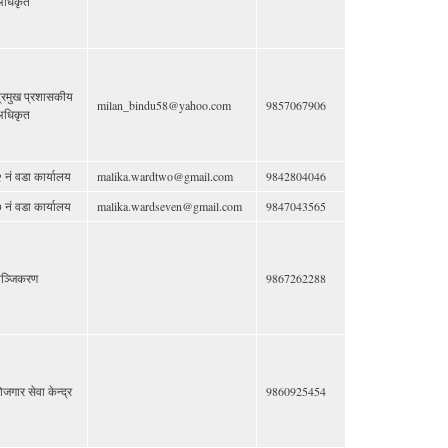
अधिकृत
्रमुख प्रशासकीय
milan_bindu58@yahoo.com
9857067906
अधिकृत
 नं वडा कार्यालय
malika.wardtwo@gmail.com
9842804046
 नं वडा कार्यालय
malika.wardseven@gmail.com
9847043565
ञ्जिकरण
9867262288
ोजगार सेवा केन्द्र
9860925454