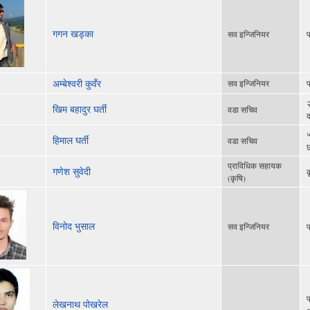
गगन खड्का
सव इन्जिनियर
प
अम्बेश्वरी कुवँर
सव इन्जिनियर
प
२
खिम बहादुर घर्ती
वडा सचिव
द
५
हिमाल घर्ती
वडा सचिव
छ
प्राविधिक सहायक
गणेश सुवेदी
क
(कृषि)
विनोद भुसाल
सव इन्जिनियर
प
प
लेखनाथ पोखरेल