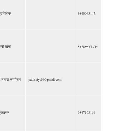
्राविधिक
9840093147
ृषी शाखा
९८५७०२४८४०
 नं वडा कार्यालय
pabisatyal4@gmail.com
्रशासन
9847193164