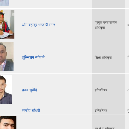
प्रमुख प्रशासकीय
ओम बहादुर भण्डारी मगर
क
अधिकृत
तुल्सिराम न्यौपाने
शिक्षा अधिकृत
श
कृष्ण सुवेदि
इन्जिनियर
c
सन्दीप चौधरी
इन्जिनियर
प
आ ले प अधिकृत