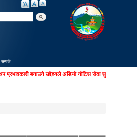
arch
सम्पर्क
ावकारी बनाउने उद्देश्यले अडियो नोटिस सेवा सुचारु गरिएको छ। सू