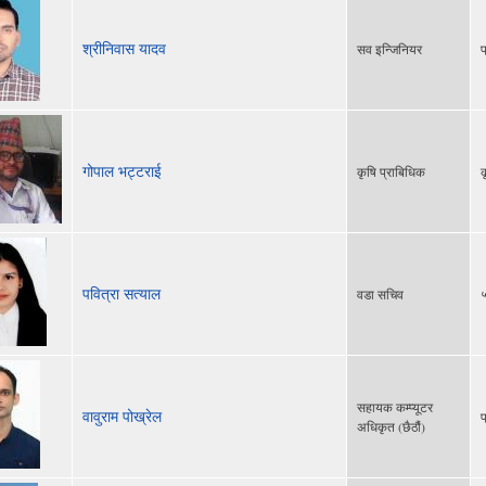
श्रीनिवास यादव
सव इन्जिनियर
प
गोपाल भट्टराई
कृषि प्राबिधिक
क
पवित्रा सत्याल
वडा सचिव
५
सहायक कम्प्यूटर
वावुराम पोख्रेल
प
अधिकृत (छैठौं)