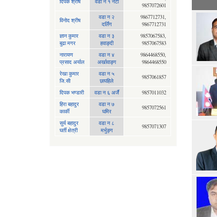
दिपक श्रीष
वडा न १ नेटा
9857072601
वडा न २
9867712731,
विनोद श्रीष
दर्लिंग
9867712731
ज्ञान कुमार
वडा न ३
9857067583,
बुढा मगर
हवाङ्दी
9857067583
नारायण
वडा न‍ ४
9864468550,
प्रसाद अर्याल
अर्खावाङ्ग
9864468550
रेखा कुमार
वडा न ५
9857061857
जि.सी
छापहिले
दिपक भण्डारी
वडा न ६ अर्जै
9857011032
हिरा बहादुर
वडा न ७
9857072561
कार्की
घमिर
सुर्य बहादुर
वडा न ८
9857071307
घर्ती क्षेत्री
मर्भुङ्ग