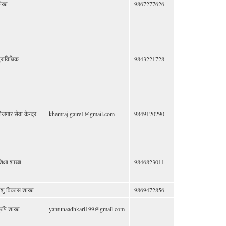
ेखा
9867277626
्राविधिक
9843221728
ोजगार सेवा केन्द्र
khemraj.gaire1@gmail.com
9849120290
िक्षा शाखा
9846823011
शु विकास शाखा
9869472856
ृषि शाखा
yamunaadhkari199@gmail.com