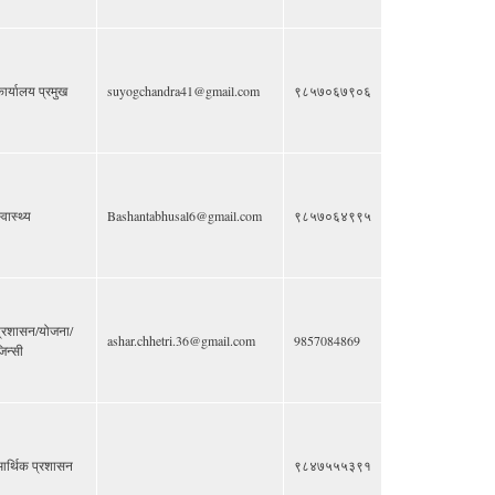
ार्यालय प्रमुख
suyogchandra41@gmail.com
९८५७०६७९०६
्वास्थ्य
Bashantabhusal6@gmail.com
९८५७०६४९९५
्रशासन/योजना/
ashar.chhetri.36@gmail.com
9857084869
िन्सी
र्थिक प्रशासन
९८४७५५५३९१