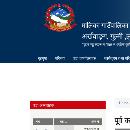
मालिका गाउँपालिका 
अर्खवाङ्ग, गुल्मी ,ल
"कृषि,पशु,स्वास्थ्य,शिक्षा र पर्यटन 
गृहपृष्ठ
परिचय
वडा कार्यालयहरु
कार्यक्रम तथा पर
Home
वडा अध्यक्षहरु
You ar
पूर्व 
नाम
वडा
फोन नं.
9867199900,