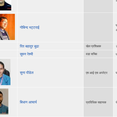
प
गोबिन्द भट्टराई
रित बहादुर बुढा
खेल प्रशिक्षक
२
सुमन रेश्मी
वडा सचिव
७
सुना पौडेल
एम आई एस अपरेटर
प
बिधान आचार्य
प्राविधिक सहायक
र