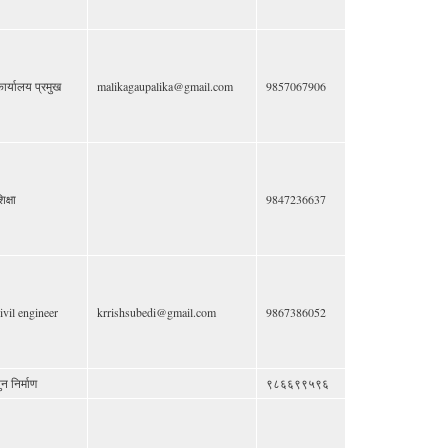
ार्यालय प्रमुख
malikagaupalika@gmail.com
9857067906
िक्षा
9847236637
ivil engineer
krrishsubedi@gmail.com
9867386052
ुन निर्माण
९८६६९९५९६