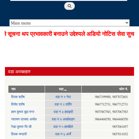
 सूचना थप प्रभावकारी बनाउने उद्देश्यले अडियो नोटिस सेवा सुचारु
वडा अध्यक्षहरु
नाम
वडा
फोन नं.
दिपक श्रीष
वडा न १ नेटा
9867199900, 9857072601
विनोद श्रीष
वडा न २ दर्लिंग
9867712731, 9867712731
ज्ञान कुमार बुढा मगर
वडा न ३ हवाङ्दी
9857067583, 9857067583
नारायण प्रसाद अर्याल
वडा न‍ ४ अर्खावाङ्ग
9864468550, 9864468550
रेखा कुमार जि.सी
वडा न ५ छापहिले
9857061857
दिपक भण्डारी
वडा न ६ अर्जै
9857011032