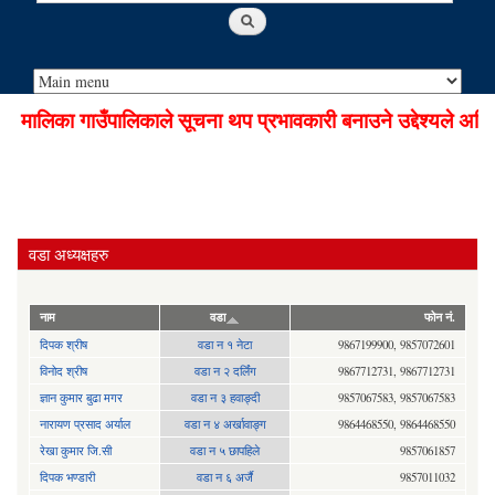
ालिका गाउँपालिकाले सूचना थप प्रभावकारी बनाउने उद्देश्यले अडिय
वडा अध्यक्षहरु
नाम
वडा
फोन नं.
दिपक श्रीष
वडा न १ नेटा
9867199900, 9857072601
विनोद श्रीष
वडा न २ दर्लिंग
9867712731, 9867712731
ज्ञान कुमार बुढा मगर
वडा न ३ हवाङ्दी
9857067583, 9857067583
नारायण प्रसाद अर्याल
वडा न‍ ४ अर्खावाङ्ग
9864468550, 9864468550
रेखा कुमार जि.सी
वडा न ५ छापहिले
9857061857
दिपक भण्डारी
वडा न ६ अर्जै
9857011032