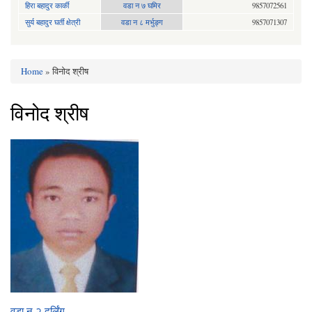
हिरा बहादुर कार्की
वडा न ७ घमिर
9857072561
सुर्य बहादुर घर्ती क्षेत्री
वडा न ८ मर्भुङ्ग
9857071307
Home
» विनोद श्रीष
You are here
विनोद श्रीष
वडा न २ दर्लिंग