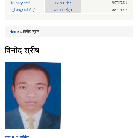
हिरा बहादुर कार्की
वडा न ७ घमिर
9857072561
सुर्य बहादुर घर्ती क्षेत्री
वडा न ८ मर्भुङ्ग
9857071307
Home
» विनोद श्रीष
You are here
विनोद श्रीष
वडा न २ दर्लिंग