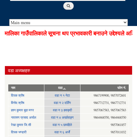
ालिका गाउँपालिकाले सूचना थप प्रभावकारी बनाउने उद्देश्यले अडियो
वडा अध्यक्षहरु
नाम
वडा
फोन नं.
दिपक श्रीष
वडा न १ नेटा
9867199900, 9857072601
विनोद श्रीष
वडा न २ दर्लिंग
9867712731, 9867712731
ज्ञान कुमार बुढा मगर
वडा न ३ हवाङ्दी
9857067583, 9857067583
नारायण प्रसाद अर्याल
वडा न‍ ४ अर्खावाङ्ग
9864468550, 9864468550
रेखा कुमार जि.सी
वडा न ५ छापहिले
9857061857
दिपक भण्डारी
वडा न ६ अर्जै
9857011032