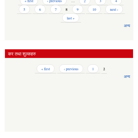
Pages
« first
‹ previous
…
2
3
4
5
6
7
8
9
10
next ›
last »
अन्य
कर तथा शुल्कहरु
Pages
« first
‹ previous
1
2
अन्य