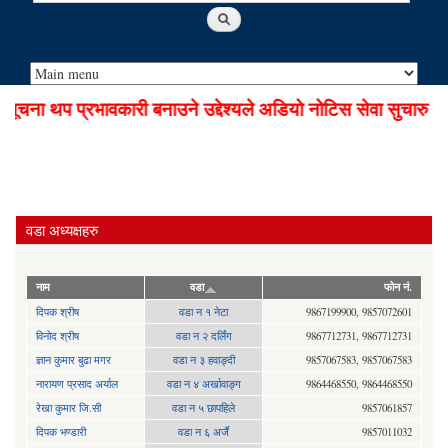
चना थप प्रभावकारी बनाउने उद्देश्यले अडियो नोटिस सेवा सुचारु गर
वडा अध्यक्षहरु
नाम
वडा
फोन नं.
दिपक श्रीष
वडा न १ नेटा
9867199900, 9857072601
विनोद श्रीष
वडा न २ दर्लिंग
9867712731, 9867712731
ज्ञान कुमार बुढा मगर
वडा न ३ हवाङ्दी
9857067583, 9857067583
नारायण प्रसाद अर्याल
वडा न‍ ४ अर्खावाङ्ग
9864468550, 9864468550
रेखा कुमार जि.सी
वडा न ५ छापहिले
9857061857
दिपक भण्डारी
वडा न ६ अर्जै
9857011032