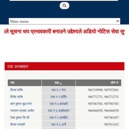
े सूचना थप प्रभावकारी बनाउने उद्देश्यले अडियो नोटिस सेवा सुचा
वडा अध्यक्षहरु
नाम
वडा
फोन नं.
दिपक श्रीष
वडा न १ नेटा
9867199900, 9857072601
विनोद श्रीष
वडा न २ दर्लिंग
9867712731, 9867712731
ज्ञान कुमार बुढा मगर
वडा न ३ हवाङ्दी
9857067583, 9857067583
नारायण प्रसाद अर्याल
वडा न‍ ४ अर्खावाङ्ग
9864468550, 9864468550
रेखा कुमार जि.सी
वडा न ५ छापहिले
9857061857
दिपक भण्डारी
वडा न ६ अर्जै
9857011032