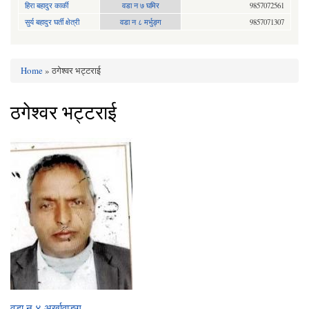
हिरा बहादुर कार्की
वडा न ७ घमिर
9857072561
सुर्य बहादुर घर्ती क्षेत्री
वडा न ८ मर्भुङ्ग
9857071307
Home
» ठगेश्वर भट्टराई
You are here
ठगेश्वर भट्टराई
वडा न‍ ४ अर्खावाङ्ग