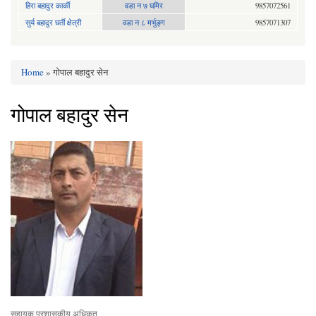
हिरा बहादुर कार्की
वडा न ७ घमिर
9857072561
सुर्य बहादुर घर्ती क्षेत्री
वडा न ८ मर्भुङ्ग
9857071307
Home
» गोपाल बहादुर सेन
You are here
गोपाल बहादुर सेन
सहायक प्रशासकीय अधिकृत