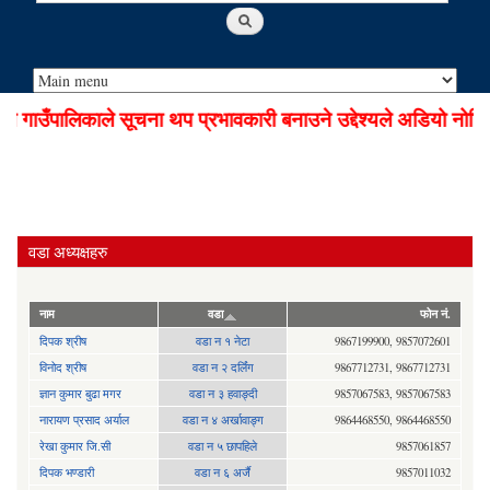
ाउँपालिकाले सूचना थप प्रभावकारी बनाउने उद्देश्यले अडियो नोटिस
वडा अध्यक्षहरु
नाम
वडा
फोन नं.
दिपक श्रीष
वडा न १ नेटा
9867199900, 9857072601
विनोद श्रीष
वडा न २ दर्लिंग
9867712731, 9867712731
ज्ञान कुमार बुढा मगर
वडा न ३ हवाङ्दी
9857067583, 9857067583
नारायण प्रसाद अर्याल
वडा न‍ ४ अर्खावाङ्ग
9864468550, 9864468550
रेखा कुमार जि.सी
वडा न ५ छापहिले
9857061857
दिपक भण्डारी
वडा न ६ अर्जै
9857011032