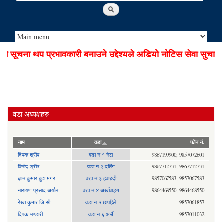
सूचना थप प्रभावकारी बनाउने उद्देश्यले अडियो नोटिस सेवा सुचारु 
वडा अध्यक्षहरु
नाम
वडा
फोन नं.
दिपक श्रीष
वडा न १ नेटा
9867199900, 9857072601
विनोद श्रीष
वडा न २ दर्लिंग
9867712731, 9867712731
ज्ञान कुमार बुढा मगर
वडा न ३ हवाङ्दी
9857067583, 9857067583
नारायण प्रसाद अर्याल
वडा न‍ ४ अर्खावाङ्ग
9864468550, 9864468550
रेखा कुमार जि.सी
वडा न ५ छापहिले
9857061857
दिपक भण्डारी
वडा न ६ अर्जै
9857011032