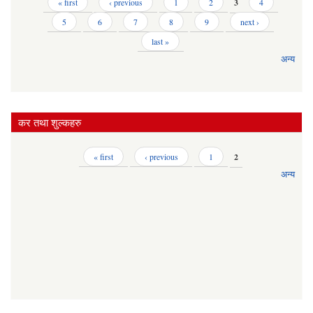
Pages
« first
‹ previous
1
2
3
4
5
6
7
8
9
next ›
last »
अन्य
कर तथा शुल्कहरु
Pages
« first
‹ previous
1
2
अन्य