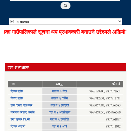
ा गाउँपालिकाले सूचना थप प्रभावकारी बनाउने उद्देश्यले अडियो नोट
वडा अध्यक्षहरु
नाम
वडा
फोन नं.
दिपक श्रीष
वडा न १ नेटा
9867199900, 9857072601
विनोद श्रीष
वडा न २ दर्लिंग
9867712731, 9867712731
ज्ञान कुमार बुढा मगर
वडा न ३ हवाङ्दी
9857067583, 9857067583
नारायण प्रसाद अर्याल
वडा न‍ ४ अर्खावाङ्ग
9864468550, 9864468550
रेखा कुमार जि.सी
वडा न ५ छापहिले
9857061857
दिपक भण्डारी
वडा न ६ अर्जै
9857011032