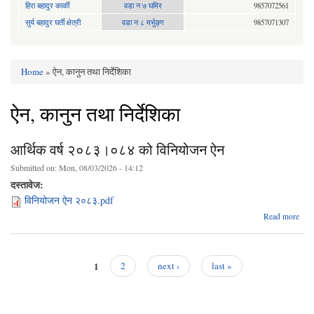
हिरा बहादुर कार्की
वडा न ७ घमिर
9857072561
सुर्य बहादुर घर्ती क्षेत्री
वडा न ८ मर्भुङ्ग
9857071307
Home
» ऐन, कानुन तथा निर्देशिका
You are here
ऐन, कानुन तथा निर्देशिका
आर्थिक वर्ष २०८३।०८४ को विनियोजन ऐन
Submitted on:
Mon, 08/03/2026 - 14:12
दस्तावेज:
विनियोजन ऐन २०८३.pdf
a
Read more
आर
२०
०८
1
2
next ›
last »
विनि
Pages