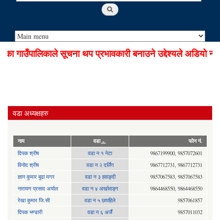
ा गाउँपालिकाले सूचना थप प्रभावकारी बनाउने उद्देश्यले अडियो नोट
वडा अध्यक्षहरु
नाम
वडा
फोन नं.
दिपक श्रीष
वडा न १ नेटा
9867199900, 9857072601
विनोद श्रीष
वडा न २ दर्लिंग
9867712731, 9867712731
ज्ञान कुमार बुढा मगर
वडा न ३ हवाङ्दी
9857067583, 9857067583
नारायण प्रसाद अर्याल
वडा न‍ ४ अर्खावाङ्ग
9864468550, 9864468550
रेखा कुमार जि.सी
वडा न ५ छापहिले
9857061857
दिपक भण्डारी
वडा न ६ अर्जै
9857011032