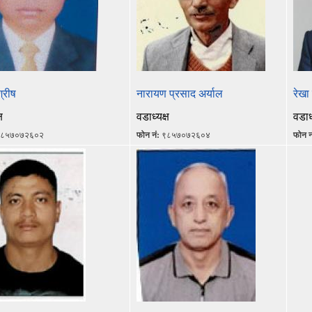
्रीष
नारायण प्रसाद अर्याल
रेखा
ष
वडाध्यक्ष
वडाध्
८५७०७२६०२
फोन नं:
९८५७०७२६०४
फोन न