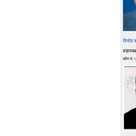
विनोद श
वडाध्यक्
फोन नं:
९