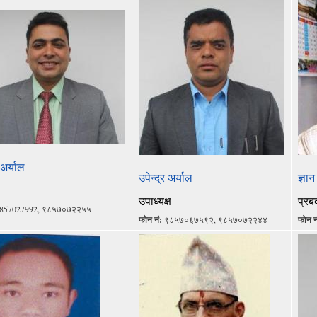
 अर्याल
उपेन्द्र अर्याल
ज्ञान
उपाध्यक्ष
प्रबक
857027992, ९८५७०७२२५५
फोन नं:
९८५७०६७५९२, ९८५७०७२२४४
फोन न