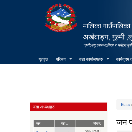
मालिका गाउँपालिका 
अर्खवाङ्ग, गुल्मी ,ल
"कृषि,पशु,स्वास्थ्य,शिक्षा र पर्यटन 
गृहपृष्ठ
परिचय
वडा कार्यालयहरु
कार्यक्रम
Home
वडा अध्यक्षहरु
You ar
जन प
नाम
वडा
फोन नं.
9867199900,