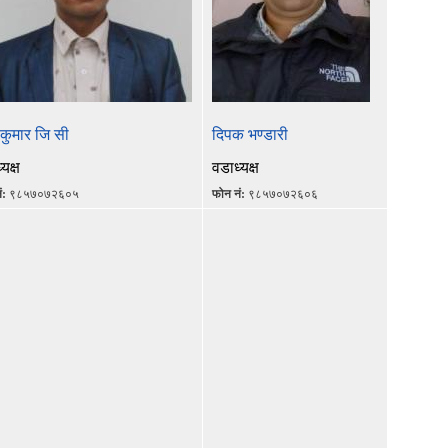
 कुमार जि सी
दिपक भण्डारी
यक्ष
वडाध्यक्ष
ं:
९८५७०७२६०५
फोन नं:
९८५७०७२६०६