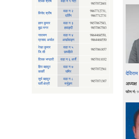
दिपक श्रीष
वडा न १ नेटा
9857072601
वडा न २
9867712731,
विनोद श्रीष
दर्लिंग
9867712731
ज्ञान कुमार
वडा न ३
9857067583,
बुढा मगर
हवाङ्दी
9857067583
नारायण
वडा न‍ ४
9864468550,
प्रसाद अर्याल
अर्खावाङ्ग
9864468550
रेखा कुमार
वडा न ५
9857061857
जि.सी
छापहिले
दिपक भण्डारी
वडा न ६ अर्जै
9857011032
हिरा बहादुर
वडा न ७
9857072561
कार्की
घमिर
देविराम
सुर्य बहादुर
वडा न ८
9857071307
अध्यक्ष
घर्ती क्षेत्री
मर्भुङ्ग
फोन नं:
9