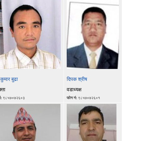
 कुमार बुढा
दिपक श्रीष
्ता
वडाध्यक्ष
ं:
९८५७०७२६०३
फोन नं:
९८५७०७२६०१