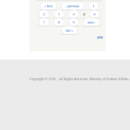
Pages
« first
‹ previous
1
2
3
4
5
6
7
8
9
next ›
last »
अन्य
Copyright © 2026 . All Rights Reserved. Ministry of Federal Affai