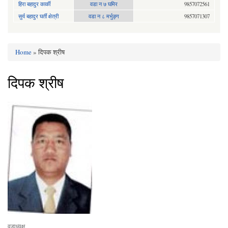
हिरा बहादुर कार्की
वडा न ७ घमिर
9857072561
सुर्य बहादुर घर्ती क्षेत्री
वडा न ८ मर्भुङ्ग
9857071307
Home
» दिपक श्रीष
You are here
दिपक श्रीष
वडाध्यक्ष