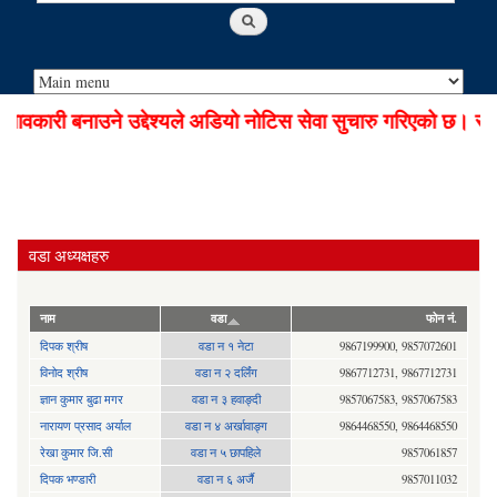
वकारी बनाउने उद्देश्यले अडियो नोटिस सेवा सुचारु गरिएको छ। सूचन
वडा अध्यक्षहरु
नाम
वडा
फोन नं.
दिपक श्रीष
वडा न १ नेटा
9867199900, 9857072601
विनोद श्रीष
वडा न २ दर्लिंग
9867712731, 9867712731
ज्ञान कुमार बुढा मगर
वडा न ३ हवाङ्दी
9857067583, 9857067583
नारायण प्रसाद अर्याल
वडा न‍ ४ अर्खावाङ्ग
9864468550, 9864468550
रेखा कुमार जि.सी
वडा न ५ छापहिले
9857061857
दिपक भण्डारी
वडा न ६ अर्जै
9857011032