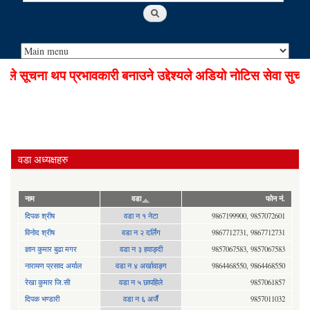
 सूचना थप प्रभावकारी बनाउने उद्देश्यले अडियो नोटिस सेवा सुचारु
वडा अध्यक्षहरु
नाम
वडा
फोन नं.
दिपक श्रीष
वडा न १ नेटा
9867199900, 9857072601
विनोद श्रीष
वडा न २ दर्लिंग
9867712731, 9867712731
ज्ञान कुमार बुढा मगर
वडा न ३ हवाङ्दी
9857067583, 9857067583
नारायण प्रसाद अर्याल
वडा न‍ ४ अर्खावाङ्ग
9864468550, 9864468550
रेखा कुमार जि.सी
वडा न ५ छापहिले
9857061857
दिपक भण्डारी
वडा न ६ अर्जै
9857011032