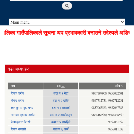
िका गाउँपालिकाले सूचना थप प्रभावकारी बनाउने उद्देश्यले अडियो न
वडा अध्यक्षहरु
नाम
वडा
फोन नं.
दिपक श्रीष
वडा न १ नेटा
9867199900, 9857072601
विनोद श्रीष
वडा न २ दर्लिंग
9867712731, 9867712731
ज्ञान कुमार बुढा मगर
वडा न ३ हवाङ्दी
9857067583, 9857067583
नारायण प्रसाद अर्याल
वडा न‍ ४ अर्खावाङ्ग
9864468550, 9864468550
रेखा कुमार जि.सी
वडा न ५ छापहिले
9857061857
दिपक भण्डारी
वडा न ६ अर्जै
9857011032