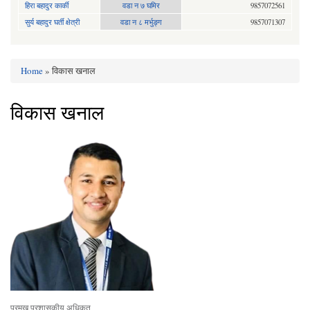
हिरा बहादुर कार्की
वडा न ७ घमिर
9857072561
सुर्य बहादुर घर्ती क्षेत्री
वडा न ८ मर्भुङ्ग
9857071307
Home
» विकास खनाल
You are here
विकास खनाल
प्रमुख प्रशासकीय अधिकृत