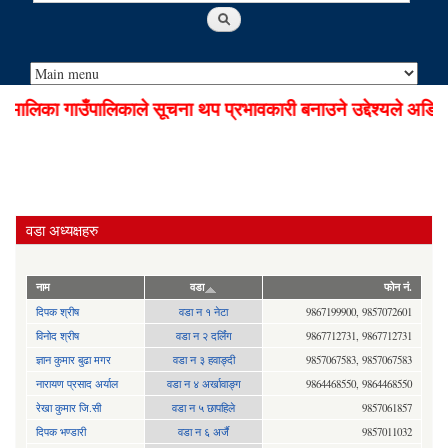
ालिका गाउँपालिकाले सूचना थप प्रभावकारी बनाउने उद्देश्यले अडियो
वडा अध्यक्षहरु
नाम
वडा
फोन नं.
दिपक श्रीष
वडा न १ नेटा
9867199900, 9857072601
विनोद श्रीष
वडा न २ दर्लिंग
9867712731, 9867712731
ज्ञान कुमार बुढा मगर
वडा न ३ हवाङ्दी
9857067583, 9857067583
नारायण प्रसाद अर्याल
वडा न‍ ४ अर्खावाङ्ग
9864468550, 9864468550
रेखा कुमार जि.सी
वडा न ५ छापहिले
9857061857
दिपक भण्डारी
वडा न ६ अर्जै
9857011032