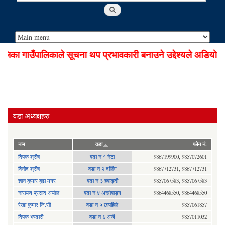
ा गाउँपालिकाले सूचना थप प्रभावकारी बनाउने उद्देश्यले अडियो नो
वडा अध्यक्षहरु
नाम
वडा
फोन नं.
दिपक श्रीष
वडा न १ नेटा
9867199900, 9857072601
विनोद श्रीष
वडा न २ दर्लिंग
9867712731, 9867712731
ज्ञान कुमार बुढा मगर
वडा न ३ हवाङ्दी
9857067583, 9857067583
नारायण प्रसाद अर्याल
वडा न‍ ४ अर्खावाङ्ग
9864468550, 9864468550
रेखा कुमार जि.सी
वडा न ५ छापहिले
9857061857
दिपक भण्डारी
वडा न ६ अर्जै
9857011032