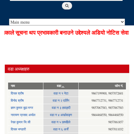
ाले सूचना थप प्रभावकारी बनाउने उद्देश्यले अडियो नोटिस सेवा सुच
वडा अध्यक्षहरु
नाम
वडा
फोन नं.
दिपक श्रीष
वडा न १ नेटा
9867199900, 9857072601
विनोद श्रीष
वडा न २ दर्लिंग
9867712731, 9867712731
ज्ञान कुमार बुढा मगर
वडा न ३ हवाङ्दी
9857067583, 9857067583
नारायण प्रसाद अर्याल
वडा न‍ ४ अर्खावाङ्ग
9864468550, 9864468550
रेखा कुमार जि.सी
वडा न ५ छापहिले
9857061857
दिपक भण्डारी
वडा न ६ अर्जै
9857011032