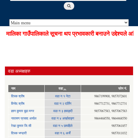
मालिका गाउँपालिकाले सूचना थप प्रभावकारी बनाउने उद्देश्यले अडिय
वडा अध्यक्षहरु
नाम
वडा
फोन नं.
दिपक श्रीष
वडा न १ नेटा
9867199900, 9857072601
विनोद श्रीष
वडा न २ दर्लिंग
9867712731, 9867712731
ज्ञान कुमार बुढा मगर
वडा न ३ हवाङ्दी
9857067583, 9857067583
नारायण प्रसाद अर्याल
वडा न‍ ४ अर्खावाङ्ग
9864468550, 9864468550
रेखा कुमार जि.सी
वडा न ५ छापहिले
9857061857
दिपक भण्डारी
वडा न ६ अर्जै
9857011032