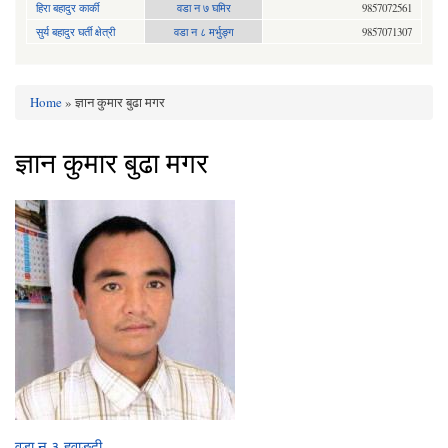
हिरा बहादुर कार्की
वडा न ७ घमिर
9857072561
सुर्य बहादुर घर्ती क्षेत्री
वडा न ८ मर्भुङ्ग
9857071307
Home
» ज्ञान कुमार बुढा मगर
You are here
ज्ञान कुमार बुढा मगर
वडा न ३ हवाङ्दी