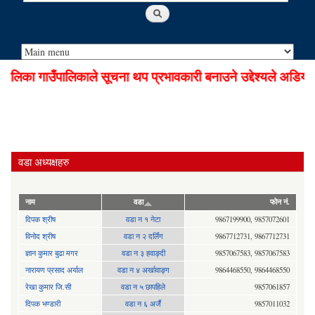
िका गाउँपालिकाले सूचना थप प्रभावकारी बनाउने उद्देश्यले अडियो न
वडा अध्यक्षहरु
नाम
वडा
फोन नं.
दिपक श्रीष
वडा न १ नेटा
9867199900, 9857072601
विनोद श्रीष
वडा न २ दर्लिंग
9867712731, 9867712731
ज्ञान कुमार बुढा मगर
वडा न ३ हवाङ्दी
9857067583, 9857067583
नारायण प्रसाद अर्याल
वडा न‍ ४ अर्खावाङ्ग
9864468550, 9864468550
रेखा कुमार जि.सी
वडा न ५ छापहिले
9857061857
दिपक भण्डारी
वडा न ६ अर्जै
9857011032