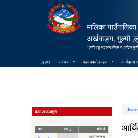
मालिका गाउँपालिका 
अर्खवाङ्ग, गुल्मी ,ल
"कृषि,पशु,स्वास्थ्य,शिक्षा र पर्यटन 
गृहपृष्ठ
परिचय
वडा कार्यालयहरु
कार्यक्रम
Home
»
वडा अध्यक्षहरु
You ar
आर्थ
नाम
वडा
फोन नं.
9867199900,