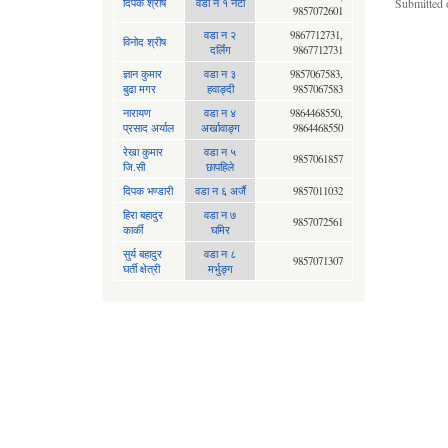
दिपक श्रीष
वडा न १ नेटा
Submitted 
9857072601
वडा न २
9867712731,
विनोद श्रीष
दर्लिंग
9867712731
ज्ञान कुमार
वडा न ३
9857067583,
बुढा मगर
हवाङ्दी
9857067583
नारायण
वडा न‍ ४
9864468550,
प्रसाद अर्याल
अर्खावाङ्ग
9864468550
रेखा कुमार
वडा न ५
9857061857
जि.सी
छापहिले
दिपक भण्डारी
वडा न ६ अर्जै
9857011032
हिरा बहादुर
वडा न ७
9857072561
कार्की
घमिर
सुर्य बहादुर
वडा न ८
9857071307
घर्ती क्षेत्री
मर्भुङ्ग