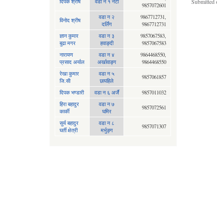
दिपक श्रीष
वडा न १ नेटा
Submitted 
9857072601
वडा न २
9867712731,
विनोद श्रीष
दर्लिंग
9867712731
ज्ञान कुमार
वडा न ३
9857067583,
बुढा मगर
हवाङ्दी
9857067583
नारायण
वडा न‍ ४
9864468550,
प्रसाद अर्याल
अर्खावाङ्ग
9864468550
रेखा कुमार
वडा न ५
9857061857
जि.सी
छापहिले
दिपक भण्डारी
वडा न ६ अर्जै
9857011032
हिरा बहादुर
वडा न ७
9857072561
कार्की
घमिर
सुर्य बहादुर
वडा न ८
9857071307
घर्ती क्षेत्री
मर्भुङ्ग