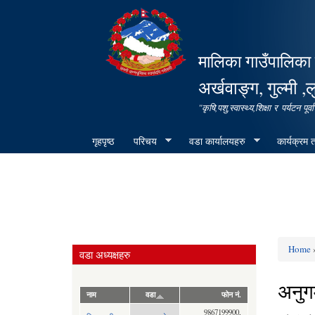
मालिका गाउँपालिका 
अर्खवाङ्ग, गुल्मी ,ल
"कृषि,पशु,स्वास्थ्य,शिक्षा र पर्यटन 
गृहपृष्ठ
परिचय
वडा कार्यालयहरु
कार्यक्रम
Home
»
वडा अध्यक्षहरु
You ar
अनुग
नाम
वडा
फोन नं.
9867199900,