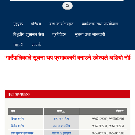
गृहपृष्ठ
परिचय
वडा कार्यालयहरु
कार्यक्रम तथा परियोजना
विधुतीय शुसासन सेवा
प्रतिवेदन
सूचना तथा जानकारी
ग्यालरी
सम्पर्क
ँपालिकाले सूचना थप प्रभावकारी बनाउने उद्देश्यले अडियो नोटिस स
वडा अध्यक्षहरु
नाम
वडा
फोन नं.
दिपक श्रीष
वडा न १ नेटा
9867199900, 9857072601
विनोद श्रीष
वडा न २ दर्लिंग
9867712731, 9867712731
ज्ञान कुमार बुढा मगर
वडा न ३ हवाङ्दी
9857067583, 9857067583