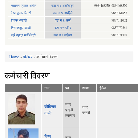
नारायण प्रसाद अर्याल
वडा न‍ ४ अर्खावाङ्ग
9864468550, 9864468550
रेखा कुमार जि.सी
वडा न ५ छापहिले
9857061857
दिपक भण्डारी
वडा न ६ अर्जै
9857011032
हिरा बहादुर कार्की
वडा न ७ घमिर
9857072561
सुर्य बहादुर घर्ती क्षेत्री
वडा न ८ मर्भुङ्ग
9857071307
Home
»
परिचय
» कर्मचारी विवरण
You are here
कर्मचारी विवरण
नाम
पद
शाखा
ईमेल
नगर
सोविराम
नगर
प्रहरी
कामी
प्रहरी
हवल्दार
विष्णु
नगर