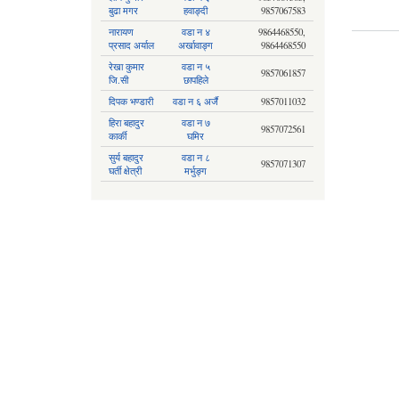
बुढा मगर
हवाङ्दी
9857067583
नारायण
वडा न‍ ४
9864468550,
प्रसाद अर्याल
अर्खावाङ्ग
9864468550
रेखा कुमार
वडा न ५
9857061857
जि.सी
छापहिले
Pages
दिपक भण्डारी
वडा न ६ अर्जै
9857011032
हिरा बहादुर
वडा न ७
9857072561
कार्की
घमिर
सुर्य बहादुर
वडा न ८
9857071307
घर्ती क्षेत्री
मर्भुङ्ग