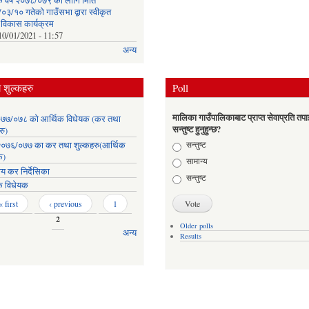
क वर्ष २०७८/०७९ को लागि मिति
३/१० गतेको गाउँसभा द्वारा स्वीकृत
क विकास कार्यक्रम
10/01/2021 - 11:57
अन्य
शुल्कहरु
Poll
मालिका गाउँपालिकाबाट प्राप्त सेवाप्रति तपा
७७/०७८ को आर्थिक विधेयक (कर तथा
सन्तुष्ट हुनुहुन्छ?
रु)
Choices
सन्तुष्ट
०७६/०७७ का कर तथा शुल्कहरु(आर्थिक
क)
सामान्य
ाय कर निर्देसिका
सन्तुष्ट
क विधेयक
« first
‹ previous
1
2
Older polls
अन्य
Results