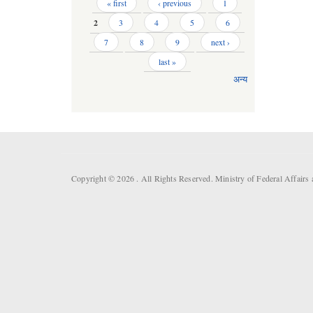
Pages
« first
‹ previous
1
2
3
4
5
6
7
8
9
next ›
last »
अन्य
Copyright © 2026 . All Rights Reserved. Ministry of Federal Affai