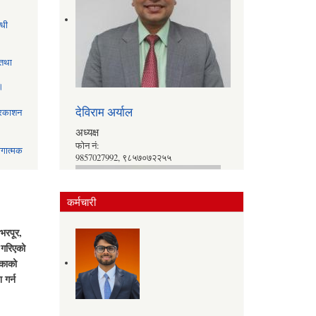
्धी
 तथा
ा।
देविराम अर्याल
्रकाशन
अध्यक्ष
फोन नं:
गात्मक
9857027992, ९८५७०७२२५५
more
कर्मचारी
भरपूर,
 गरिएको
िकाको
 गर्न