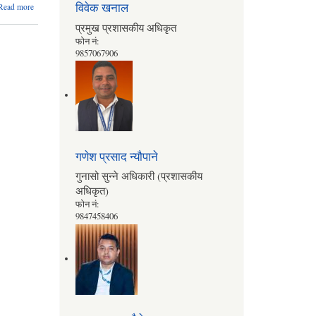
about मालिका
विवेक खनाल
Read more
गाउँपालिका,गुल्मीको
प्रमुख प्रशासकीय अधिकृत
उपेन्द्र अर्याल
संक्षिप्त परिचय
फोन नं:
उपाध्यक्ष
9857067906
फोन नं:
९८५७०६७५९२, ९८५७०७२२४४
गणेश प्रसाद न्यौपाने
गुनासो सुन्ने अधिकारी (प्रशासकीय
अधिकृत)
फोन नं:
9847458406
ज्ञान कुमार बुढा
प्रबक्ता
फोन नं:
९८५७०७२६०३