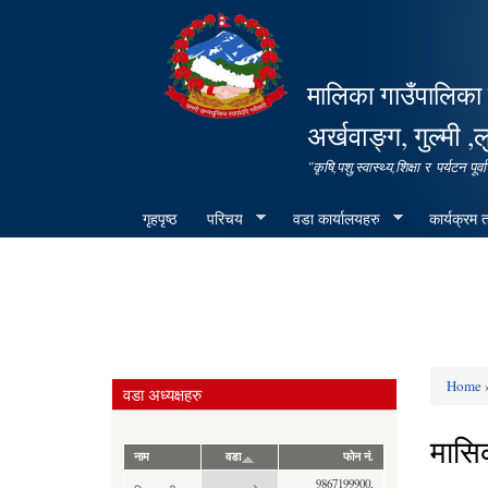
मालिका गाउँपालिका 
अर्खवाङ्ग, गुल्मी ,ल
"कृषि,पशु,स्वास्थ्य,शिक्षा र पर्यटन 
गृहपृष्ठ
परिचय
वडा कार्यालयहरु
कार्यक्रम
Home
वडा अध्यक्षहरु
You ar
मासिक
नाम
वडा
फोन नं.
9867199900,