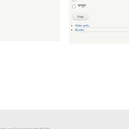
सन्तुष्ट
Older polls
Results
rs and Local Development (MoFALD).