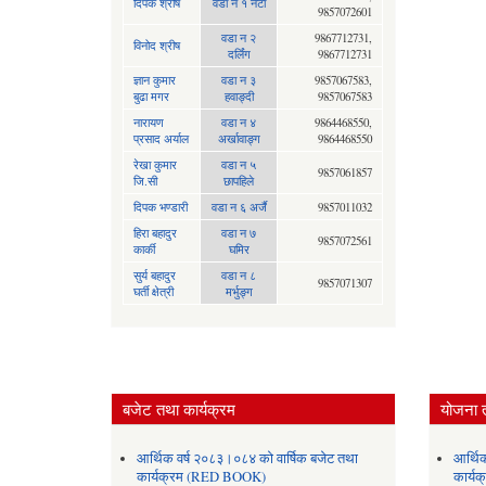
दिपक श्रीष
वडा न १ नेटा
9857072601
वडा न २
9867712731,
विनोद श्रीष
दर्लिंग
9867712731
ज्ञान कुमार
वडा न ३
9857067583,
बुढा मगर
हवाङ्दी
9857067583
नारायण
वडा न‍ ४
9864468550,
प्रसाद अर्याल
अर्खावाङ्ग
9864468550
रेखा कुमार
वडा न ५
9857061857
जि.सी
छापहिले
दिपक भण्डारी
वडा न ६ अर्जै
9857011032
हिरा बहादुर
वडा न ७
9857072561
कार्की
घमिर
सुर्य बहादुर
वडा न ८
9857071307
घर्ती क्षेत्री
मर्भुङ्ग
बजेट तथा कार्यक्रम
योजना 
आर्थिक वर्ष २०८३।०८४ को वार्षिक बजेट तथा
आर्थि
कार्यक्रम (RED BOOK)
कार्