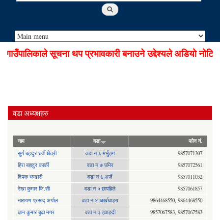
उँपालिकाले सूचना थप प्रभावकारी बनाउने उद्देश्यले अडियो नोटिस स
वडा अध्यक्षहरु
नाम
वडा
फोन नं.
सुर्य बहादुर घर्ती क्षेत्री
वडा न ८ मर्भुङ्ग
9857071307
हिरा बहादुर कार्की
वडा न ७ घमिर
9857072561
दिपक भण्डारी
वडा न ६ अर्जै
9857011032
रेखा कुमार जि.सी
वडा न ५ छापहिले
9857061857
नारायण प्रसाद अर्याल
वडा न‍ ४ अर्खावाङ्ग
9864468550, 9864468550
ज्ञान कुमार बुढा मगर
वडा न ३ हवाङ्दी
9857067583, 9857067583