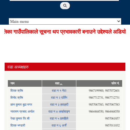
का गाउँपालिकाले सूचना थप प्रभावकारी बनाउने उद्देश्यले अडियो नो
वडा अध्यक्षहरु
नाम
वडा
फोन नं.
दिपक श्रीष
वडा न १ नेटा
9867199900, 9857072601
विनोद श्रीष
वडा न २ दर्लिंग
9867712731, 9867712731
ज्ञान कुमार बुढा मगर
वडा न ३ हवाङ्दी
9857067583, 9857067583
नारायण प्रसाद अर्याल
वडा न‍ ४ अर्खावाङ्ग
9864468550, 9864468550
रेखा कुमार जि.सी
वडा न ५ छापहिले
9857061857
दिपक भण्डारी
वडा न ६ अर्जै
9857011032