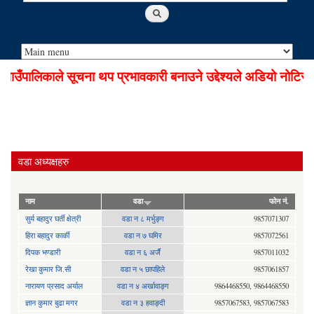
पालिकाले सूचना थप प्रभावकारी बनाउने उद्देश्यले अडियो नोटिस से
वडा अध्यक्षहरु
नाम
वडा
फोन नं.
सुर्य बहादुर घर्ती क्षेत्री
वडा न ८ मर्भुङ्ग
9857071307
हिरा बहादुर कार्की
वडा न ७ घमिर
9857072561
दिपक भण्डारी
वडा न ६ अर्जै
9857011032
रेखा कुमार जि.सी
वडा न ५ छापहिले
9857061857
नारायण प्रसाद अर्याल
वडा न‍ ४ अर्खावाङ्ग
9864468550, 9864468550
ज्ञान कुमार बुढा मगर
वडा न ३ हवाङ्दी
9857067583, 9857067583