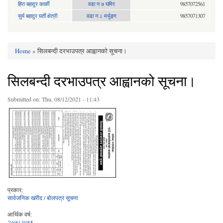
हिरा बहादुर कार्की
वडा न ७ घमिर
9857072561
सुर्य बहादुर घर्ती क्षेत्री
वडा न ८ मर्भुङ्ग
9857071307
Home
» सिलबन्दी दरभाउपत्र आह्वानको सूचना।
You are here
सिलबन्दी दरभाउपत्र आह्वानको सूचना।
Submitted on:
Thu, 08/12/2021 - 11:43
प्रकार:
सार्वजनिक खरीद / बोलपत्र सूचना
आर्थिक वर्ष:
२०७८/०७९