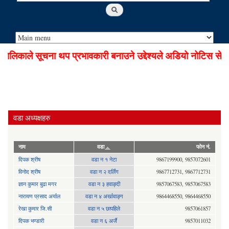
लिकाले सूचना थप प्रभावकारी बनाउने उद्देश्यले अडियो नोटिस सेवा 
वडा अध्यक्षहरु
नाम
वडा
फोन नं.
दिपक श्रीष
वडा न १ नेटा
9867199900, 9857072601
विनोद श्रीष
वडा न २ दर्लिंग
9867712731, 9867712731
ज्ञान कुमार बुढा मगर
वडा न ३ हवाङ्दी
9857067583, 9857067583
नारायण प्रसाद अर्याल
वडा न‍ ४ अर्खावाङ्ग
9864468550, 9864468550
रेखा कुमार जि.सी
वडा न ५ छापहिले
9857061857
दिपक भण्डारी
वडा न ६ अर्जै
9857011032