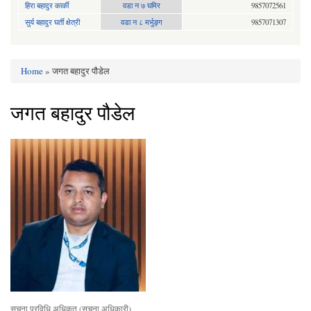
हिरा बहादुर कार्की
वडा न ७ घमिर
9857072561
सुर्य बहादुर घर्ती क्षेत्री
वडा न ८ मर्भुङ्ग
9857071307
Home
» जगत बहादुर पौडेल
You are here
जगत बहादुर पौडेल
सूचना प्रविधि अधिकृत (सुचना अधिकारी)