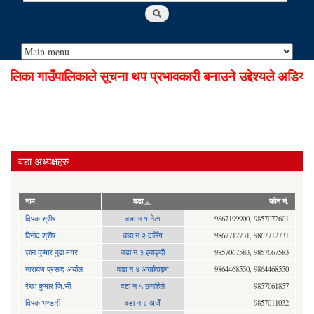
िका गाउँपालिकाले सूचना थप प्रभावकारी बनाउने उद्देश्यले अडियो न
वडा अध्यक्षहरु
नाम
वडा
फोन नं.
दिपक श्रीष
वडा न १ नेटा
9867199900, 9857072601
विनोद श्रीष
वडा न २ दर्लिंग
9867712731, 9867712731
ज्ञान कुमार बुढा मगर
वडा न ३ हवाङ्दी
9857067583, 9857067583
नारायण प्रसाद अर्याल
वडा न‍ ४ अर्खावाङ्ग
9864468550, 9864468550
रेखा कुमार जि.सी
वडा न ५ छापहिले
9857061857
दिपक भण्डारी
वडा न ६ अर्जै
9857011032