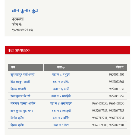
ज्ञान कुमार बुढा
प्रबक्ता
फोन नं:
९८५७०७२६०३
वडा अध्यक्षहरु
नाम
वडा
फोन नं.
सुर्य बहादुर घर्ती क्षेत्री
वडा न ८ मर्भुङ्ग
9857071307
हिरा बहादुर कार्की
वडा न ७ घमिर
9857072561
दिपक भण्डारी
वडा न ६ अर्जै
9857011032
रेखा कुमार जि.सी
वडा न ५ छापहिले
9857061857
नारायण प्रसाद अर्याल
वडा न‍ ४ अर्खावाङ्ग
9864468550, 9864468550
ज्ञान कुमार बुढा मगर
वडा न ३ हवाङ्दी
9857067583, 9857067583
विनोद श्रीष
वडा न २ दर्लिंग
9867712731, 9867712731
दिपक श्रीष
वडा न १ नेटा
9867199900, 9857072601