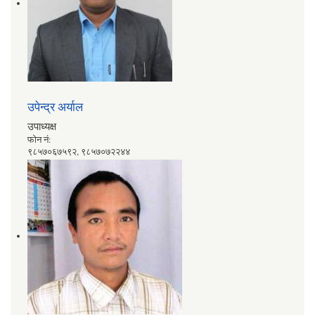
उपेन्द्र अर्याल
उपाध्यक्ष
फोन नं:
९८५७०६७५९२, ९८५७०७२२४४