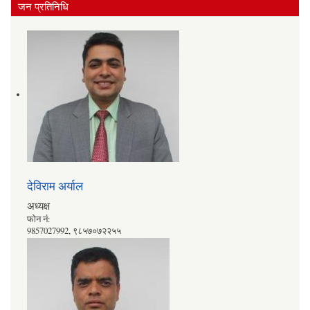
जन प्रतिनिधि
देविराम अर्याल
अध्यक्ष
फोन नं:
9857027992, ९८५७०७२२५५