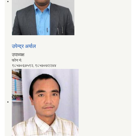
उपेन्द्र अर्याल
उपाध्यक्ष
फोन नं:
९८५७०६७५९२, ९८५७०७२२४४