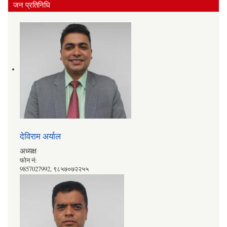
जन प्रतिनिधि
देविराम अर्याल
अध्यक्ष
फोन नं:
9857027992, ९८५७०७२२५५