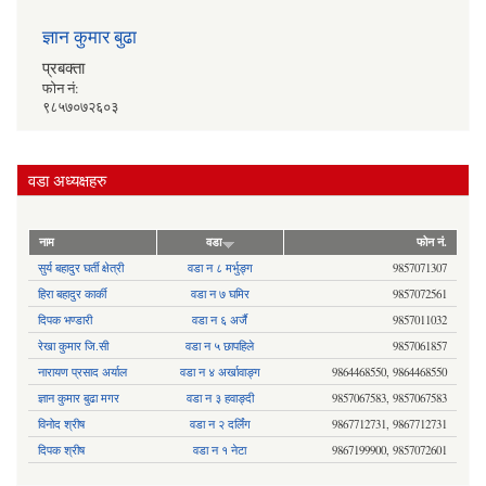
ज्ञान कुमार बुढा
प्रबक्ता
फोन नं:
९८५७०७२६०३
वडा अध्यक्षहरु
नाम
वडा
फोन नं.
सुर्य बहादुर घर्ती क्षेत्री
वडा न ८ मर्भुङ्ग
9857071307
हिरा बहादुर कार्की
वडा न ७ घमिर
9857072561
दिपक भण्डारी
वडा न ६ अर्जै
9857011032
रेखा कुमार जि.सी
वडा न ५ छापहिले
9857061857
नारायण प्रसाद अर्याल
वडा न‍ ४ अर्खावाङ्ग
9864468550, 9864468550
ज्ञान कुमार बुढा मगर
वडा न ३ हवाङ्दी
9857067583, 9857067583
विनोद श्रीष
वडा न २ दर्लिंग
9867712731, 9867712731
दिपक श्रीष
वडा न १ नेटा
9867199900, 9857072601