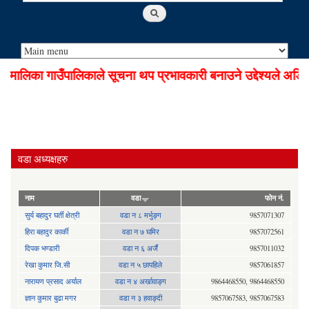
ालिका गाउँपालिकाले सूचना थप प्रभावकारी बनाउने उद्देश्यले अडियो
वडा अध्यक्षहरु
नाम
वडा
फोन नं.
सुर्य बहादुर घर्ती क्षेत्री
वडा न ८ मर्भुङ्ग
9857071307
हिरा बहादुर कार्की
वडा न ७ घमिर
9857072561
दिपक भण्डारी
वडा न ६ अर्जै
9857011032
रेखा कुमार जि.सी
वडा न ५ छापहिले
9857061857
नारायण प्रसाद अर्याल
वडा न‍ ४ अर्खावाङ्ग
9864468550, 9864468550
ज्ञान कुमार बुढा मगर
वडा न ३ हवाङ्दी
9857067583, 9857067583