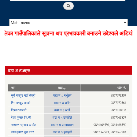
का गाउँपालिकाले सूचना थप प्रभावकारी बनाउने उद्देश्यले अडियो नो
वडा अध्यक्षहरु
नाम
वडा
फोन नं.
सुर्य बहादुर घर्ती क्षेत्री
वडा न ८ मर्भुङ्ग
9857071307
हिरा बहादुर कार्की
वडा न ७ घमिर
9857072561
दिपक भण्डारी
वडा न ६ अर्जै
9857011032
रेखा कुमार जि.सी
वडा न ५ छापहिले
9857061857
नारायण प्रसाद अर्याल
वडा न‍ ४ अर्खावाङ्ग
9864468550, 9864468550
ज्ञान कुमार बुढा मगर
वडा न ३ हवाङ्दी
9857067583, 9857067583