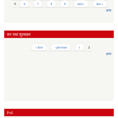
5
6
7
8
9
next ›
last »
अन्य
कर तथा शुल्कहरु
Pages
« first
‹ previous
1
2
अन्य
Poll