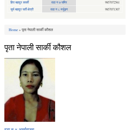
हिरा बहादुर कार्की
वडा न ७ घमिर
9857072561
सुर्य बहादुर घर्ती क्षेत्री
वडा न ८ मर्भुङ्ग
9857071307
Home
» पृता नेपाली सार्की कौशल
You are here
पृता नेपाली सार्की कौशल
वडा न‍ ४ अर्खावाङ्ग