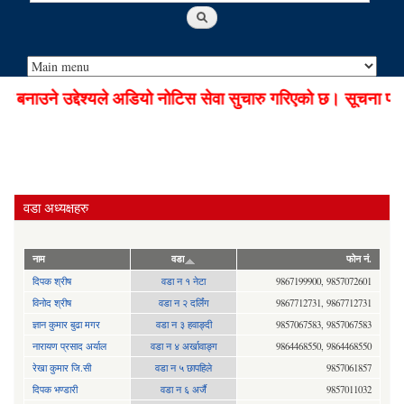
नाउने उद्देश्यले अडियो नोटिस सेवा सुचारु गरिएको छ। सूचना प्रा
वडा अध्यक्षहरु
नाम
वडा
फोन नं.
दिपक श्रीष
वडा न १ नेटा
9867199900, 9857072601
विनोद श्रीष
वडा न २ दर्लिंग
9867712731, 9867712731
ज्ञान कुमार बुढा मगर
वडा न ३ हवाङ्दी
9857067583, 9857067583
नारायण प्रसाद अर्याल
वडा न‍ ४ अर्खावाङ्ग
9864468550, 9864468550
रेखा कुमार जि.सी
वडा न ५ छापहिले
9857061857
दिपक भण्डारी
वडा न ६ अर्जै
9857011032