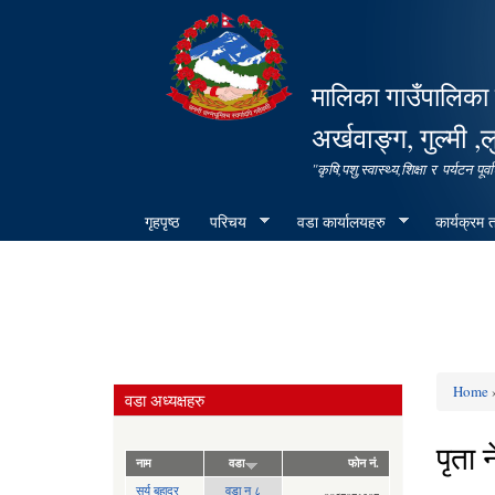
मालिका गाउँपालिका 
अर्खवाङ्ग, गुल्मी ,ल
"कृषि,पशु,स्वास्थ्य,शिक्षा र पर्यटन 
गृहपृष्ठ
परिचय
वडा कार्यालयहरु
कार्यक्रम
Home
»
वडा अध्यक्षहरु
You ar
पृता 
नाम
वडा
फोन नं.
सुर्य बहादुर
वडा न ८