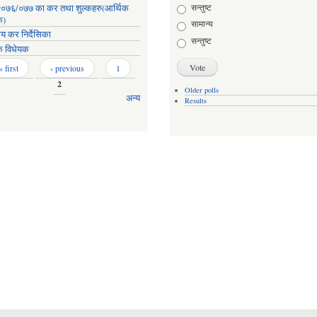
Choices
सन्तुष्ट
०७६/०७७ का कर तथा शुल्कहरु(आर्थिक
क)
सामान्य
ाय कर निर्देसिका
सन्तुष्ट
क विधेयक
« first
‹ previous
1
2
Older polls
अन्य
Results