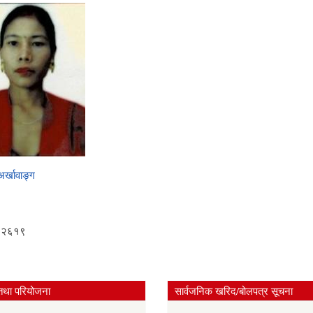
अर्खावाङ्ग
१२६१९
तथा परियोजना
सार्वजनिक खरिद/बोलपत्र सूचना