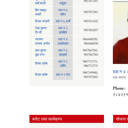
9857071307
घर्ती क्षेत्री
मर्भुङ्ग
हिरा बहादुर
वडा न ७
9857072561
कार्की
घमिर
दिपक भण्डारी
वडा न ६ अर्जै
9857011032
रेखा कुमार
वडा न ५
9857061857
जि.सी
छापहिले
नारायण
वडा न‍ ४
9864468550,
प्रसाद अर्याल
अर्खावाङ्ग
9864468550
ज्ञान कुमार
वडा न ३
9857067583,
बुढा मगर
हवाङ्दी
9857067583
वडा न २
9867712731,
विनोद श्रीष
दर्लिंग
9867712731
वडा न‍ ४ 
9867199900,
दिपक श्रीष
वडा न १ नेटा
9857072601
वडा सदस्य
Phone:
९८४२९
बजेट तथा कार्यक्रम
योजना 