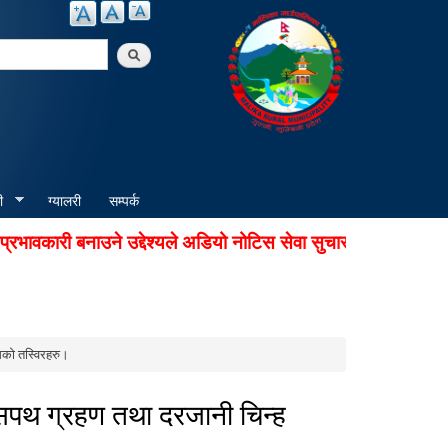
arch
ी
ग्यालरी
सम्पर्क
वकारी बनाउने उद्देश्यले अडियो नोटिस सेवा सुचारु गरिएको छ। सूचन
मको तस्विरहरु।
न,सपथ ग्रहण तथा दरजानी चिन्ह