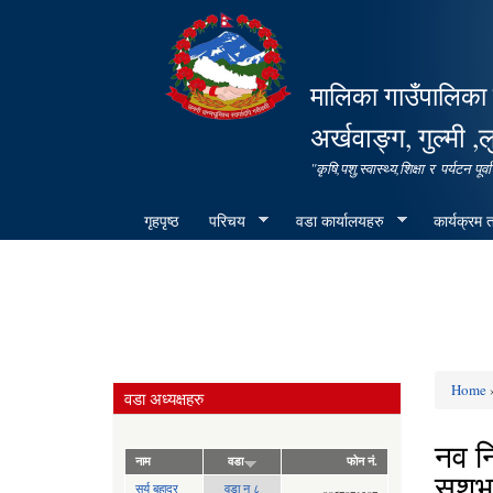
मालिका गाउँपालिका 
अर्खवाङ्ग, गुल्मी ,ल
"कृषि,पशु,स्वास्थ्य,शिक्षा र पर्यटन 
गृहपृष्ठ
परिचय
वडा कार्यालयहरु
कार्यक्रम
Home
»
वडा अध्यक्षहरु
You ar
नव नि
नाम
वडा
फोन नं.
सुशभ
सुर्य बहादुर
वडा न ८