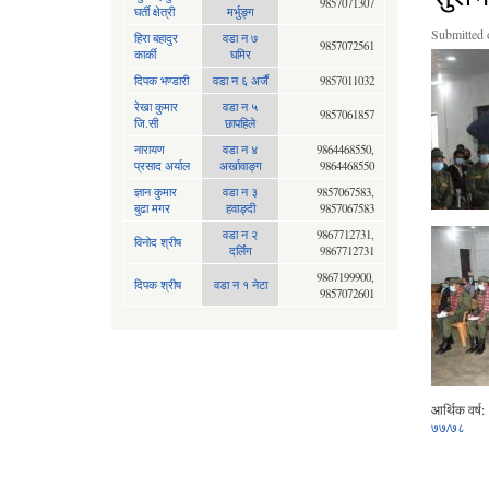
9857071307
घर्ती क्षेत्री
मर्भुङ्ग
Submitted 
हिरा बहादुर
वडा न ७
9857072561
कार्की
घमिर
दिपक भण्डारी
वडा न ६ अर्जै
9857011032
रेखा कुमार
वडा न ५
9857061857
जि.सी
छापहिले
नारायण
वडा न‍ ४
9864468550,
प्रसाद अर्याल
अर्खावाङ्ग
9864468550
ज्ञान कुमार
वडा न ३
9857067583,
बुढा मगर
हवाङ्दी
9857067583
वडा न २
9867712731,
विनोद श्रीष
दर्लिंग
9867712731
9867199900,
दिपक श्रीष
वडा न १ नेटा
9857072601
आर्थिक वर्ष:
७७/७८