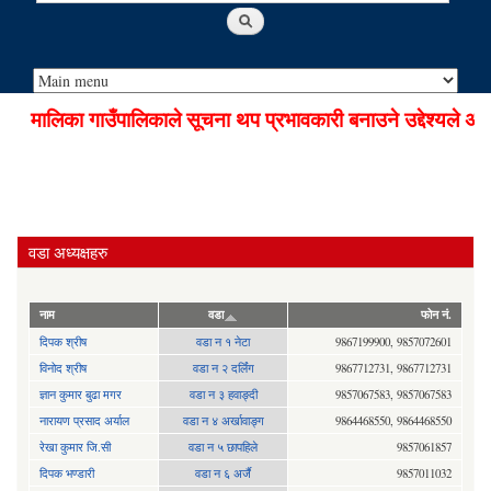
मालिका गाउँपालिकाले सूचना थप प्रभावकारी बनाउने उद्देश्यले अडि
वडा अध्यक्षहरु
नाम
वडा
फोन नं.
दिपक श्रीष
वडा न १ नेटा
9867199900, 9857072601
विनोद श्रीष
वडा न २ दर्लिंग
9867712731, 9867712731
ज्ञान कुमार बुढा मगर
वडा न ३ हवाङ्दी
9857067583, 9857067583
नारायण प्रसाद अर्याल
वडा न‍ ४ अर्खावाङ्ग
9864468550, 9864468550
रेखा कुमार जि.सी
वडा न ५ छापहिले
9857061857
दिपक भण्डारी
वडा न ६ अर्जै
9857011032