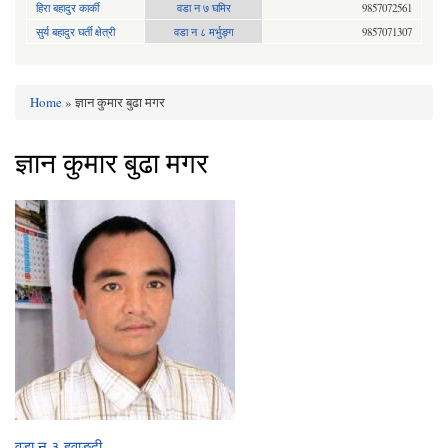
हिरा बहादुर कार्की
वडा न ७ घमिर
9857072561
सुर्य बहादुर घर्ती क्षेत्री
वडा न ८ मर्भुङ्ग
9857071307
Home
» ज्ञान कुमार बुढा मगर
You are here
ज्ञान कुमार बुढा मगर
वडा न ३ हवाङ्दी