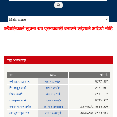
उँपालिकाले सूचना थप प्रभावकारी बनाउने उद्देश्यले अडियो नोटिस स
वडा अध्यक्षहरु
नाम
वडा
फोन नं.
सुर्य बहादुर घर्ती क्षेत्री
वडा न ८ मर्भुङ्ग
9857071307
हिरा बहादुर कार्की
वडा न ७ घमिर
9857072561
दिपक भण्डारी
वडा न ६ अर्जै
9857011032
रेखा कुमार जि.सी
वडा न ५ छापहिले
9857061857
नारायण प्रसाद अर्याल
वडा न‍ ४ अर्खावाङ्ग
9864468550, 9864468550
ज्ञान कुमार बुढा मगर
वडा न ३ हवाङ्दी
9857067583, 9857067583