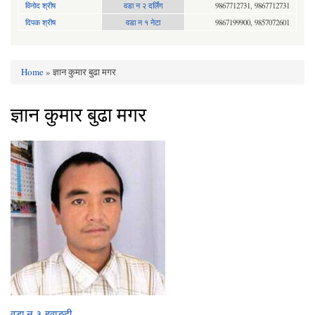
विनोद श्रीष
वडा न २ दर्लिंग
9867712731, 9867712731
दिपक श्रीष
वडा न १ नेटा
9867199900, 9857072601
Home
» ज्ञान कुमार बुढा मगर
You are here
ज्ञान कुमार बुढा मगर
वडा न ३ हवाङ्दी