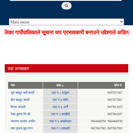
का गाउँपालिकाले सूचना थप प्रभावकारी बनाउने उद्देश्यले अडियो न
वडा अध्यक्षहरु
नाम
वडा
फोन नं.
सुर्य बहादुर घर्ती क्षेत्री
वडा न ८ मर्भुङ्ग
9857071307
हिरा बहादुर कार्की
वडा न ७ घमिर
9857072561
दिपक भण्डारी
वडा न ६ अर्जै
9857011032
रेखा कुमार जि.सी
वडा न ५ छापहिले
9857061857
नारायण प्रसाद अर्याल
वडा न‍ ४ अर्खावाङ्ग
9864468550, 9864468550
ज्ञान कुमार बुढा मगर
वडा न ३ हवाङ्दी
9857067583, 9857067583