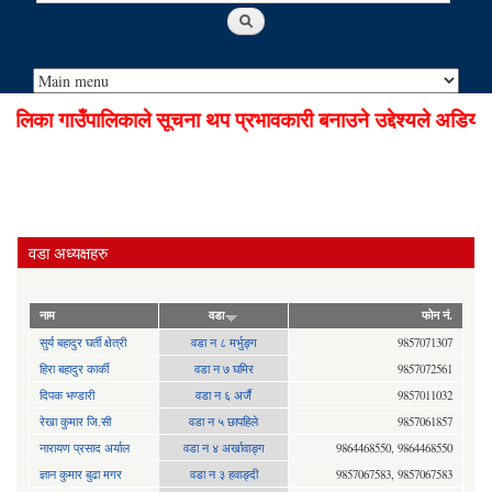
िका गाउँपालिकाले सूचना थप प्रभावकारी बनाउने उद्देश्यले अडियो न
वडा अध्यक्षहरु
नाम
वडा
फोन नं.
सुर्य बहादुर घर्ती क्षेत्री
वडा न ८ मर्भुङ्ग
9857071307
हिरा बहादुर कार्की
वडा न ७ घमिर
9857072561
दिपक भण्डारी
वडा न ६ अर्जै
9857011032
रेखा कुमार जि.सी
वडा न ५ छापहिले
9857061857
नारायण प्रसाद अर्याल
वडा न‍ ४ अर्खावाङ्ग
9864468550, 9864468550
ज्ञान कुमार बुढा मगर
वडा न ३ हवाङ्दी
9857067583, 9857067583