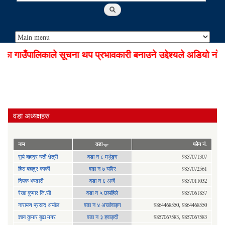
गाउँपालिकाले सूचना थप प्रभावकारी बनाउने उद्देश्यले अडियो नोटिस
वडा अध्यक्षहरु
नाम
वडा
फोन नं.
सुर्य बहादुर घर्ती क्षेत्री
वडा न ८ मर्भुङ्ग
9857071307
हिरा बहादुर कार्की
वडा न ७ घमिर
9857072561
दिपक भण्डारी
वडा न ६ अर्जै
9857011032
रेखा कुमार जि.सी
वडा न ५ छापहिले
9857061857
नारायण प्रसाद अर्याल
वडा न‍ ४ अर्खावाङ्ग
9864468550, 9864468550
ज्ञान कुमार बुढा मगर
वडा न ३ हवाङ्दी
9857067583, 9857067583